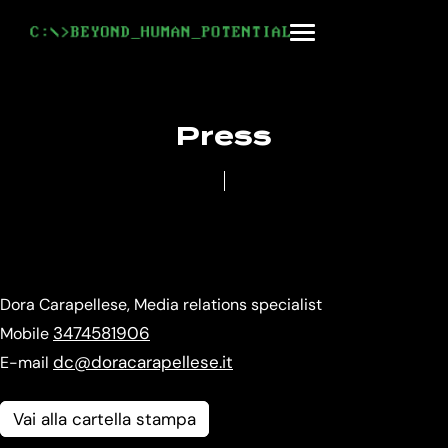
Skip
to
Menu
content
Press
Dora Carapellese, Media relations specialist
3474581906
Mobile
dc@doracarapellese.it
E-mail
Vai alla cartella stampa