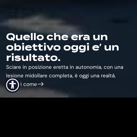
Quello che era un
obiettivo oggi e’ un
risultato.
Sciare in posizione eretta in autonomia, con una
lesione midollare completa, è oggi una realtà.
Scopri come